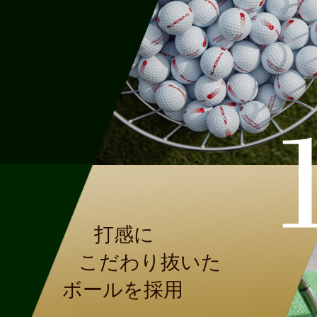
打感に
こだわり抜いた
ボールを採用