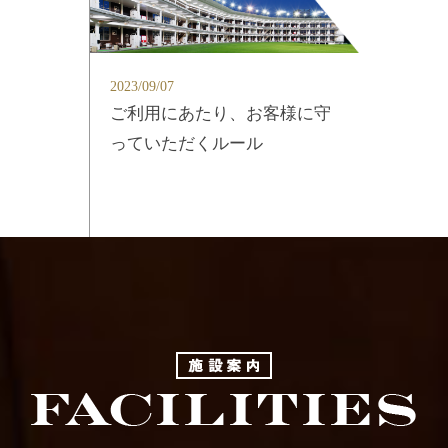
2023/09/07
ご利用にあたり、お客様に守
っていただくルール